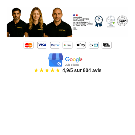
★★★★★
4,9/5 sur 804 avis
COMMANDER UNE INTERVENTION
©️ 2026 SANIPURE Tous droit réservés
SIRET 88205280600107
MENTIONS
-
CGV
-
RGPD