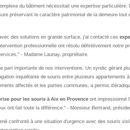
complexe du bâtiment nécessitait une expertise particulière.
re préservant le caractère patrimonial de la demeure tout e
avec des solutions en grande surface, j'ai contacté ces
expe
 intervention professionnelle ont résolu définitivement not
rvices." - Madame Launay, propriétaire.
e part importante de nos interventions. Un syndic gérant pl
pagation inquiétante de souris entre plusieurs appartements 
ments affectés et les parties communes, a permis d'éradique
rise pour les souris à Aix en Provence
ont impressionné l
x ont fait toute la différence." - Monsieur Bertrand, préside
né confronté à une situation d'urgence avec des souris visi