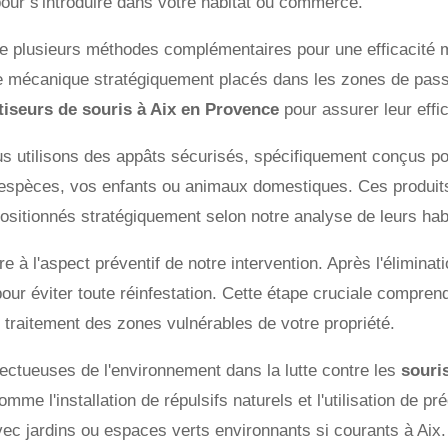
 pour s'introduire dans votre habitat ou commerce.
e plusieurs méthodes complémentaires pour une efficacité m
age mécanique stratégiquement placés dans les zones de pas
tiseurs de souris à Aix en Provence
pour assurer leur effic
ous utilisons des appâts sécurisés, spécifiquement conçus po
 espèces, vos enfants ou animaux domestiques. Ces produits
ositionnés stratégiquement selon notre analyse de leurs ha
 à l'aspect préventif de notre intervention. Après l'éliminat
 pour éviter toute réinfestation. Cette étape cruciale compre
le traitement des zones vulnérables de votre propriété.
ectueuses de l'environnement dans la lutte contre les
souri
me l'installation de répulsifs naturels et l'utilisation de pr
vec jardins ou espaces verts environnants si courants à Aix.