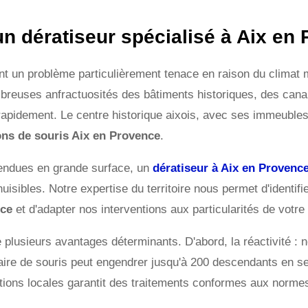
un dératiseur spécialisé à Aix en
t un problème particulièrement tenace en raison du climat m
ombreuses anfractuosités des bâtiments historiques, des can
r rapidement. Le centre historique aixois, avec ses immeubles
ons de souris Aix en Provence
.
vendues en grande surface, un
dératiseur à Aix en Provenc
 nuisibles. Notre expertise du territoire nous permet d'identif
nce
et d'adapter nos interventions aux particularités de votr
fre plusieurs avantages déterminants. D'abord, la réactivité 
paire de souris peut engendrer jusqu'à 200 descendants en s
ions locales garantit des traitements conformes aux norme