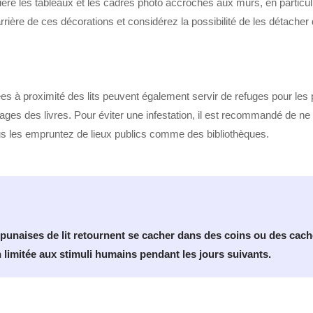
ière les tableaux et les cadres photo accrochés aux murs, en particul
rière de ces décorations et considérez la possibilité de les détache
es à proximité des lits peuvent également servir de refuges pour les 
ges des livres. Pour éviter une infestation, il est recommandé de ne
vous les empruntez de lieux publics comme des bibliothèques.
punaises de lit retournent se cacher dans des coins ou des cach
n limitée aux stimuli humains pendant les jours suivants.