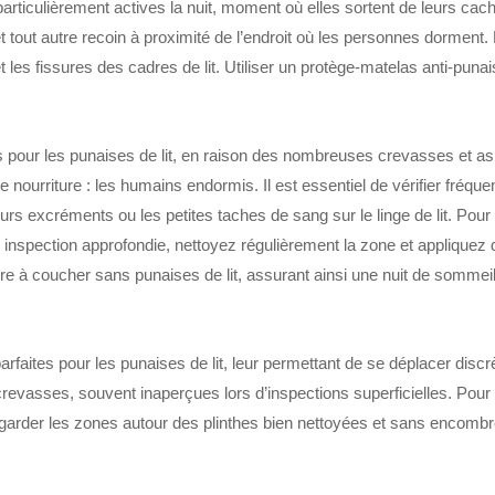
particulièrement actives la nuit, moment où elles sortent de leurs cach
t tout autre recoin à proximité de l’endroit où les personnes dorment. 
 les fissures des cadres de lit. Utiliser un protège-matelas anti-punai
iés pour les punaises de lit, en raison des nombreuses crevasses et as
e nourriture : les humains endormis. Il est essentiel de vérifier fré
rs excréments ou les petites taches de sang sur le linge de lit. Pour 
e inspection approfondie, nettoyez régulièrement la zone et appliquez
 à coucher sans punaises de lit, assurant ainsi une nuit de sommeil 
arfaites pour les punaises de lit, leur permettant de se déplacer disc
crevasses, souvent inaperçues lors d’inspections superficielles. Pour l
e garder les zones autour des plinthes bien nettoyées et sans encomb